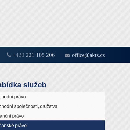
+420
221 105 206
office@aktz.cz
h
-
сски
bídka služeb
chodní právo
hodní společnosti, družstva
anční právo
čanské právo