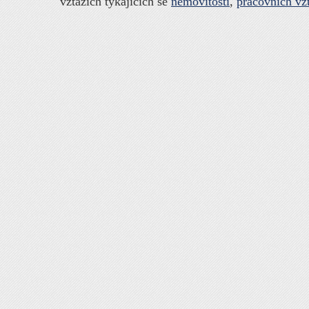
vztazích týkajících se
nemovitostí
,
pracovních vz