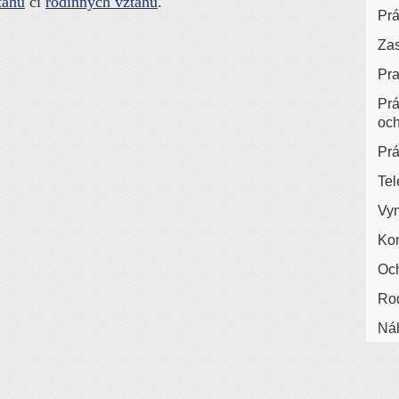
tahů
či
rodinných vztahů
.
Prá
Zas
Pra
Prá
oc
Prá
Te
Vy
Kon
Och
Rod
Ná