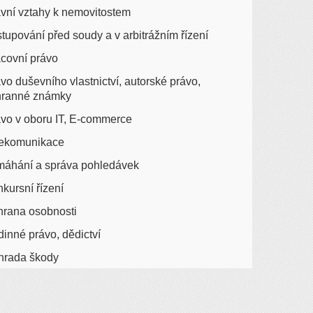
vní vztahy k nemovitostem
tupování před soudy a v arbitrážním řízení
covní právo
vo duševního vlastnictví, autorské právo,
hranné známky
vo v oboru IT, E-commerce
lekomunikace
máhání a správa pohledávek
kursní řízení
rana osobnosti
inné právo, dědictví
hrada škody