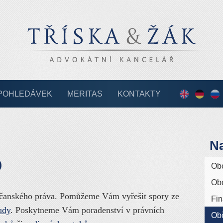
POHLEDÁVEK
MERITAS
KONTAKTY
English
Deutsc
По
ру
Na
o
Ob
Obc
bčanského práva. Pomůžeme Vám vyřešit spory ze
Fin
udy
. Poskytneme Vám poradenství v právních
Ob