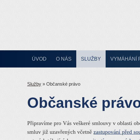
ÚVOD
O NÁS
SLUŽBY
VYMÁHÁNÍ 
Služby
»
Občanské právo
Občanské práv
Připravíme pro Vás veškeré smlouvy v oblasti o
smluv již uzavřených včetně
zastupování před so