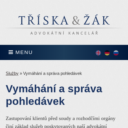
MENU
English
Deutsch
По-
русск
Služby
»
Vymáhání a správa pohledávek
Vymáhání a správa
pohledávek
Zastupování klientů před soudy a rozhodčími orgány
činí základ služeb poskytovaných naší advokátní