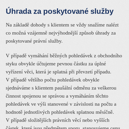
Úhrada za poskytované služby
Na základě dohody s klientem se vždy snažíme nalézt
co možná vzájemně nejvýhodnější způsob úhrady za
poskytované právní služby.
V případě vymáhání běžných pohledávek z obchodního
styku obvykle účtujeme pevnou částku za úplné
vyřízení věci, která je splatná při převzetí případu.
V případě většího počtu pohledávek obvykle
sjednáváme s klientem paušální odměnu za veškerou
činnost spojenou se správou a vymáháním těchto
pohledávek ve výši stanovené v závislosti na počtu a
hodnotě jednotlivých pohledávek splatnou měsíčně.
V případě složitějších právních věcí nebo vyšších
částek, které jsou předmětem sporu, stanovujeme cenu