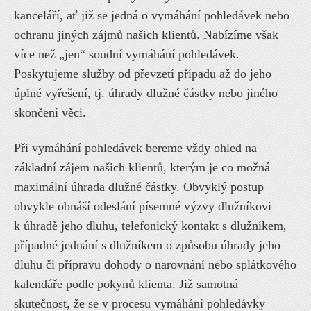
kanceláří, ať již se jedná o vymáhání pohledávek nebo
ochranu jiných zájmů našich klientů. Nabízíme však
více než „jen“ soudní vymáhání pohledávek.
Poskytujeme služby od převzetí případu až do jeho
úplné vyřešení, tj. úhrady dlužné částky nebo jiného
skončení věci.
Při vymáhání pohledávek bereme vždy ohled na
základní zájem našich klientů, kterým je co možná
maximální úhrada dlužné částky. Obvyklý postup
obvykle obnáší odeslání písemné výzvy dlužníkovi
k úhradě jeho dluhu, telefonický kontakt s dlužníkem,
případné jednání s dlužníkem o způsobu úhrady jeho
dluhu či přípravu dohody o narovnání nebo splátkového
kalendáře podle pokynů klienta. Již samotná
skutečnost, že se v procesu vymáhání pohledávky