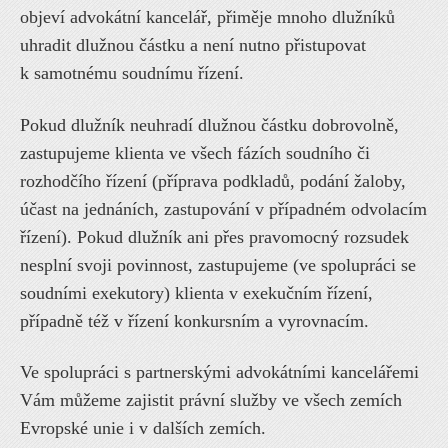
objeví advokátní kancelář, přiměje mnoho dlužníků
uhradit dlužnou částku a není nutno přistupovat
k samotnému soudnímu řízení.
Pokud dlužník neuhradí dlužnou částku dobrovolně,
zastupujeme klienta ve všech fázích soudního či
rozhodčího řízení (příprava podkladů, podání žaloby,
účast na jednáních, zastupování v případném odvolacím
řízení). Pokud dlužník ani přes pravomocný rozsudek
nesplní svoji povinnost, zastupujeme (ve spolupráci se
soudními exekutory) klienta v exekučním řízení,
případně též v řízení konkursním a vyrovnacím.
Ve spolupráci s partnerskými advokátními kancelářemi
Vám můžeme zajistit právní služby ve všech zemích
Evropské unie i v dalších zemích.