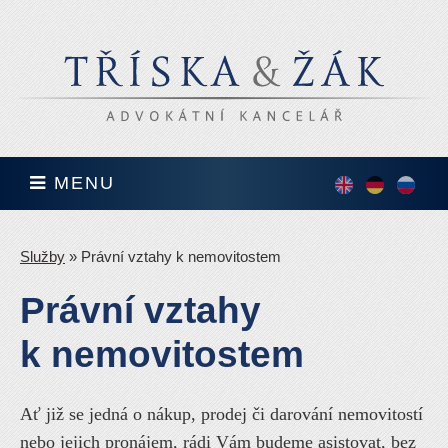
MENU
English
Deutsch
По-
русск
Služby
»
Právní vztahy k nemovitostem
Právní vztahy
k nemovitostem
Ať již se jedná o nákup, prodej či darování nemovitostí
nebo jejich pronájem, rádi Vám budeme asistovat, bez